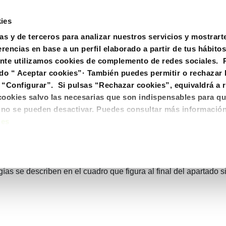
ies
as y de terceros para analizar nuestros servicios y mostrart
kies
rencias en base a un perfil elaborado a partir de tus hábito
nte utilizamos cookies de complemento de redes sociales. 
do “ Aceptar cookies”· También puedes permitir o rechazar 
“Configurar”. Si pulsas “Rechazar cookies”, equivaldrá a r
 cookies salvo las necesarias que son indispensables para qu
o no se pueden desactivar. Puedes consultar más informació
ies
 al acceder a la web. En general, estas tecnologías pueden se
er información sobre tus hábitos de navegación, o personalizar
s se describen en el cuadro que figura al final del apartado s