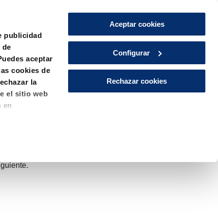
Aceptar cookies
Català
Español
e publicidad
s de
Configurar
Puedes aceptar
las cookies de
Rechazar cookies
echazar la
e el sitio web
n en
rvir para finalidades muy
 la forma en que se muestra el
iguiente.