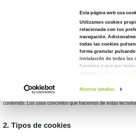
Esta página web usa cook
Utilizamos cookies propi
Política de coo
relacionada con tus prefe
navegación. Adicionalme
todas las cookies pulsan
forma granular pulsando 
instalación de todas las
funcione y que por tant
1. ¿Qué son las cookies?
nuestra
Política de Cook
Las cookies son pequeños paquetes de datos que se descargan
Mostrar detalles
diversas, como, por ejemplo, reconocerte como usuario, obten
contenido. Los usos concretos que hacemos de estas tecnología
2. Tipos de cookies