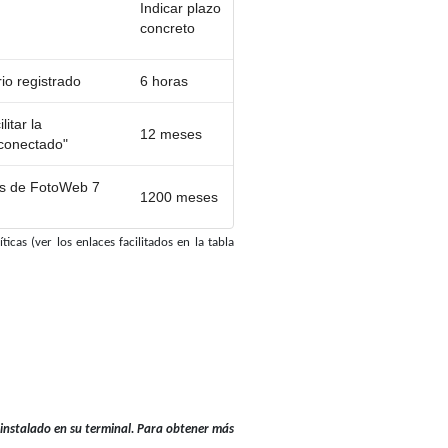
Indicar plazo
concreto
io registrado
6 horas
itar la
12 meses
 conectado"
es de FotoWeb 7
1200 meses
icas (ver los enlaces facilitados en la tabla
r instalado en su terminal. Para obtener más